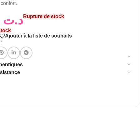
confort.
10,00
د.ت
Rupture de stock
stock
Ajouter à la liste de souhaits
:
thentiques
ssistance