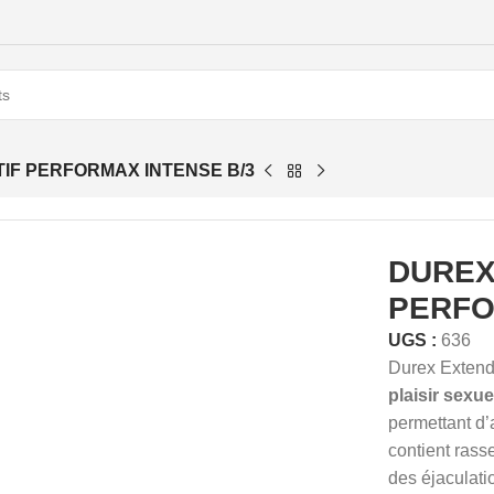
IF PERFORMAX INTENSE B/3
DUREX
PERFO
UGS :
636
Durex Extende
plaisir sexu
permettant d’
contient rass
des éjaculati