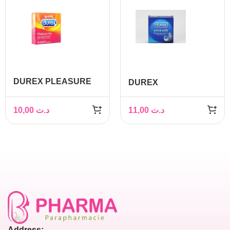
DUREX PLEASURE
DUREX
ME BT/3
PRESERVATIF EXTRA
SAFE BT 3
10,00
د.ت
11,00
د.ت
Address: