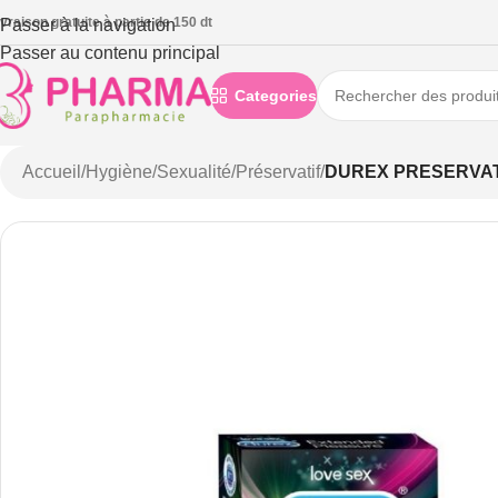
ivraison gratuite à partie de 150 dt
Passer à la navigation
Passer au contenu principal
Categories
Accueil
/
Hygiène
/
Sexualité
/
Préservatif
/
DUREX PRESERVAT