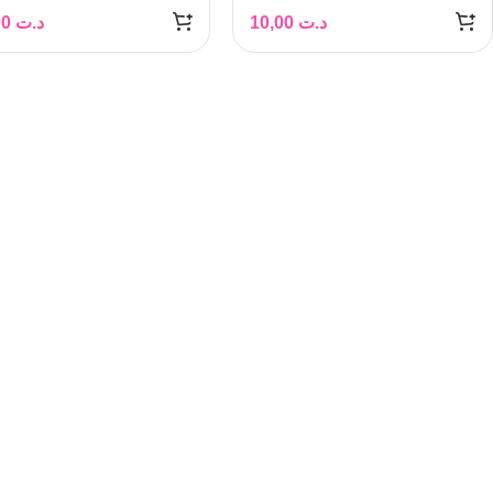
10,00
د.ت
10,00
د.ت