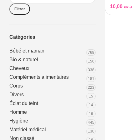
10,00
د.ت
Filtrer
Catégories
Bébé et maman
768
Bio & naturel
156
Cheveux
338
Compléments alimentaires
181
Corps
223
Divers
15
Éclat du teint
14
Homme
16
Hygiène
445
Matériel médical
130
Non classé