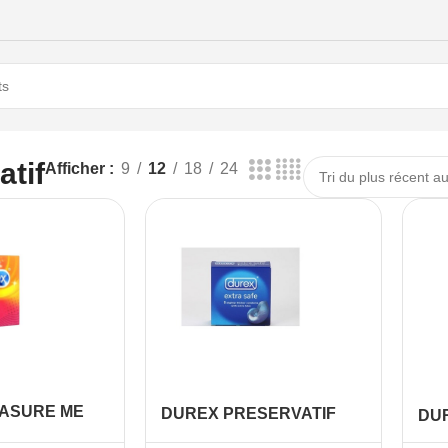
atif
Afficher
9
12
18
24
ASURE ME
DUREX PRESERVATIF
DU
EXTRA SAFE BT 3
ULT