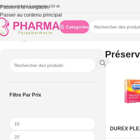
ivraison gratuite à partie de 150 dt
Passer à la navigation
Passer au contenu principal
Categories
Accueil
/
Hygiène
/
Sexualité
/
Préservatif
Préserv
Filtre Par Prix
DUREX PLE
BT/3