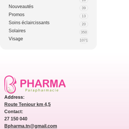
16
Nouveautés
39
Promos
13
Soins éclaircissants
20
Solaires
350
Visage
1071
Address:
Route Teniour km 4,5
Contact:
27 150 040
Bpharma.tn@gmail.com