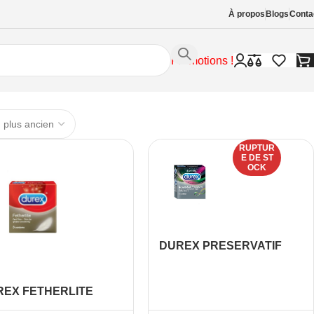
À propos
Blogs
Conta
Promotions !
RUPTUR
E DE ST
OCK
DUREX PRESERVATIF
PERFORMAX INTENSE
B/3
REX FETHERLITE
RA BT/3