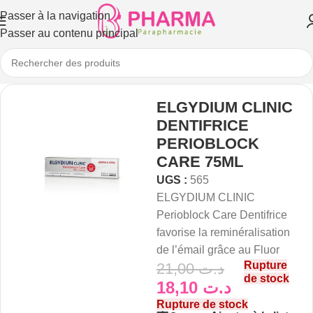
Passer à la navigation
Passer au contenu principal
ELGYDIUM CLINIC
DENTIFRICE
PERIOBLOCK
CARE 75ML
UGS :
565
ELGYDIUM CLINIC
Perioblock Care Dentifrice
favorise la reminéralisation
de l’émail grâce au Fluor
Rupture
21,00
د.ت
de stock
18,10
د.ت
Rupture de stock