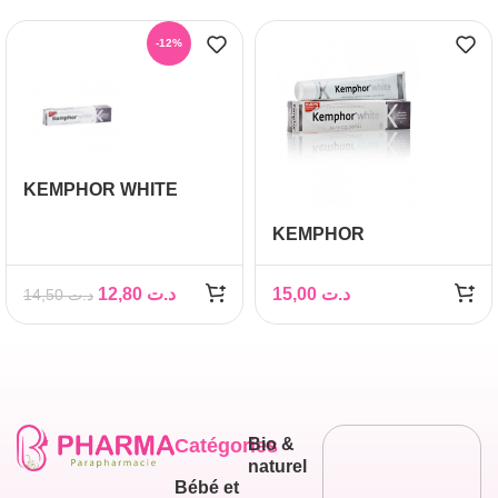
-12%
KEMPHOR WHITE
PATE DENTAIRE
KEMPHOR
BLANCHE 75 ML
DENTIFRICE WHITE 75
ML
12,80
د.ت
15,00
د.ت
14,50
د.ت
Catégories
Bio &
naturel
Bébé et