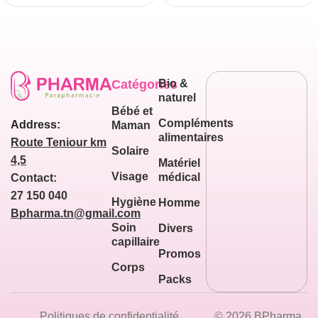
Catégories
Bio &
naturel
Bébé et
Compléments
Address:
Maman
alimentaires
Route Teniour km
Solaire
4,5
Matériel
Visage
médical
Contact:
27 150 040
Hygiène
Homme
Bpharma.tn@gmail.com
Soin
Divers
capillaire
Promos
Corps
Packs
Politiques de confidentialité
© 2026 BPharma