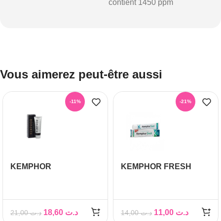
contient 1450 ppm
Vous aimerez peut-être aussi
-11%
-21%
KEMPHOR
KEMPHOR FRESH
DENTIFRICE
DENTIFRICE 75ML
CHARBON 75 ML
18,60
د.ت
11,00
د.ت
21,00
د.ت
14,00
د.ت