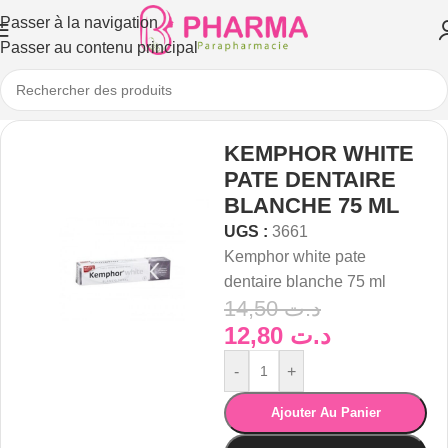
Passer à la navigation
Passer au contenu principal
KEMPHOR WHITE
PATE DENTAIRE
BLANCHE 75 ML
UGS :
3661
Kemphor white pate
dentaire blanche 75 ml
14,50
د.ت
12,80
د.ت
-
+
Ajouter Au Panier