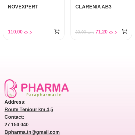
NOVEXPERT
CLARENIA AB3
COFFRET VITAMINE
SERUM ANTI-RIDES
C BOOSTER + ACIDE
REGENERANT 30ML
HYALURONIQUE
110,00
د.ت
71,20
د.ت
89,00
د.ت
OFFERT
Address:
Route Teniour km 4,5
Contact:
27 150 040
Bpharma.tn@gmail.com