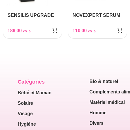
SENSILIS UPGRADE
NOVEXPERT SERUM
Sérum Raffermissant
BOOSTER A L’ACIDE
30ML
HYALURONIQUE
189,00
د.ت
110,00
د.ت
30ML
Catégories
Bio & naturel
Compléments alim
Bébé et Maman
Matériel médical
Solaire
Homme
Visage
Divers
Hygiène