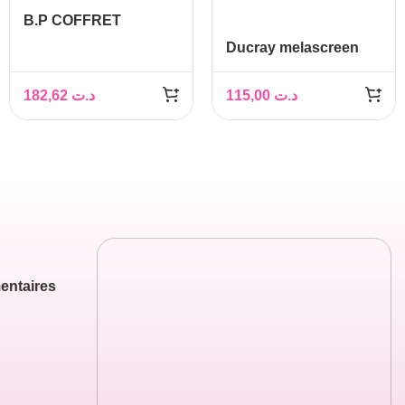
B.P COFFRET
LIERAC CICA-FILLER
Ducray melascreen
SERUM+CREME
sérum global contre le
photo-vieillissement
182,62
د.ت
115,00
د.ت
30 ml
entaires