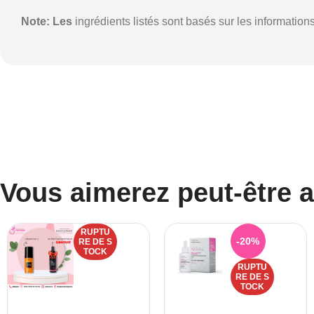
Note: Les
ingrédients listés sont basés sur les information
Vous aimerez peut-être 
RUPTU
-20%
RE DE S
TOCK
RUPTU
RE DE S
TOCK