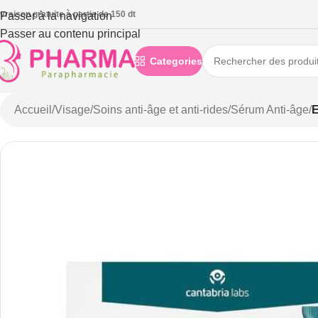
ivraison gratuite à partie de 150 dt
Passer à la navigation
Passer au contenu principal
Categories
Accueil
/
Visage
/
Soins anti-âge et anti-rides
/
Sérum Anti-âge
/