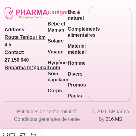
Catégories
Bio &
naturel
Bébé et
Compléments
Address:
Maman
alimentaires
Route Teniour km
Solaire
4,5
Matériel
Visage
médical
Contact:
27 150 040
Hygiène
Homme
Bpharma.tn@gmail.com
Soin
Divers
capillaire
Promos
Corps
Packs
Politiques de confidentialité
© 2026 BPharma
Conditions générales de vente
By
216 MS