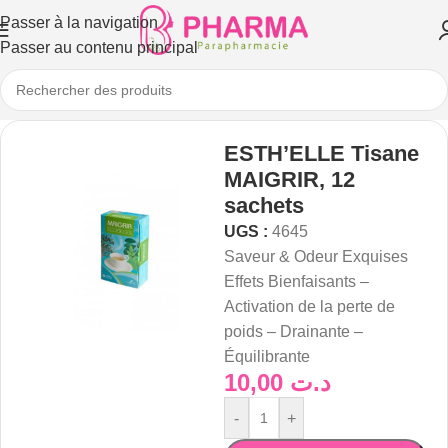
Passer à la navigation
Passer au contenu principal
ESTH’ELLE Tisane
MAIGRIR, 12
sachets
UGS :
4645
Saveur & Odeur Exquises
Effets Bienfaisants –
Activation de la perte de
poids – Drainante –
Équilibrante
10,00
د.ت
-
+