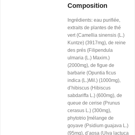
Composition
Ingrédients: eau purifiée,
extraits de plantes de thé
vert (Camellia sinensis (L.)
Kuntze) (3917mg), de reine
des prés (Filipendula
ulmaria (L.) Maxim.)
(2000mg), de figue de
barbarie (Opuntia ficus
indica (L.)Mil.) (1000mg),
d’hibiscus (Hibiscus
sabdariffa L.) (600mg), de
queue de cerise (Prunus
cerasus L.) (300mg),
phytotrio [mélange de
goyave (Psidium guajava L.)
(95mg), d’aosa (Ulva lactuca