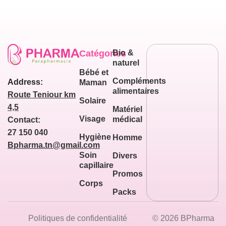
Catégories
Bio &
naturel
Bébé et
Compléments
Address:
Maman
alimentaires
Route Teniour km
Solaire
4,5
Matériel
Visage
médical
Contact:
27 150 040
Hygiène
Homme
Bpharma.tn@gmail.com
Soin
Divers
capillaire
Promos
Corps
Packs
Politiques de confidentialité
© 2026 BPharma