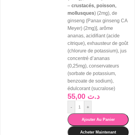
–
crustacés, poisson,
mollusques
) (2mg), de
ginseng (Panax ginseng CA
Meyer) (2mg)], arôme
ananas, acidifiant (acide
citrique), exhausteur de goût
(chlorure de potassium), jus
concentré d’ananas
(0,25mg), conservateurs
(sorbate de potassium,
benzoate de sodium),
édulcorant (sucralose)
55,00
د.ت
-
+
Ajouter Au Panier
Acheter Maintenant