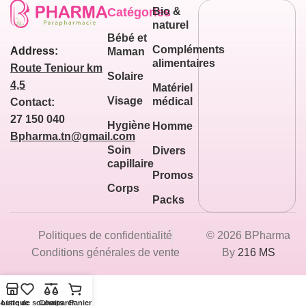
Catégories
Bio &
naturel
Bébé et
Compléments
Address:
Maman
alimentaires
Route Teniour km
Solaire
4,5
Matériel
Visage
médical
Contact:
27 150 040
Hygiène
Homme
Bpharma.tn@gmail.com
Soin
Divers
capillaire
Promos
Corps
Packs
Politiques de confidentialité
© 2026 BPharma
Conditions générales de vente
By
216 MS
outique
Liste de souhaits
Comparer
Panier