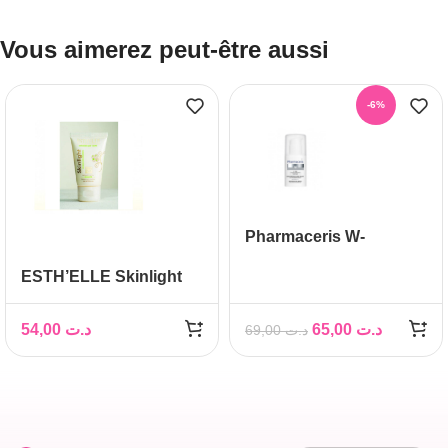
Vous aimerez peut-être aussi
-6%
Pharmaceris W-
Whitening Acipeel 3x
ESTH’ELLE Skinlight
serum 30ml
54,00
د.ت
65,00
د.ت
69,00
د.ت