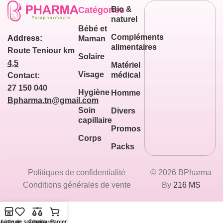
Catégories
Bio &
naturel
Bébé et
Compléments
Address:
Maman
alimentaires
Route Teniour km
Solaire
4,5
Matériel
Visage
médical
Contact:
27 150 040
Hygiène
Homme
Bpharma.tn@gmail.com
Soin
Divers
capillaire
Promos
Corps
Packs
Politiques de confidentialité
© 2026 BPharma
Conditions générales de vente
By
216 MS
outique
Liste de souhaits
Comparer
Panier