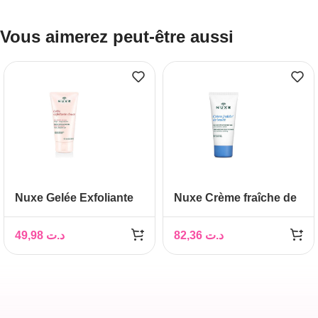
Vous aimerez peut-être aussi
Nuxe Gelée Exfoliante
Nuxe Crème fraîche de
Douce, 75 ml
beauté Masque
hydratant 48h, 50 ml
49,98
د.ت
82,36
د.ت