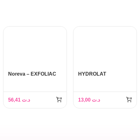
Noreva – EXFOLIAC
HYDROLAT
Gel Moussant Doux,
D’ARTICHAUT, 150ML
250ml
– PHYTOKAD
56,41
د.ت
13,00
د.ت