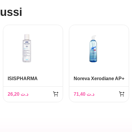
aussi
ISISPHARMA
Noreva Xerodiane AP+
SOLUTION
Gel Surgras 745 ml
MICELLAIRE
26,20
د.ت
71,40
د.ت
SENSYLIA AQUA
PEAUX SENSIBLES
250ML