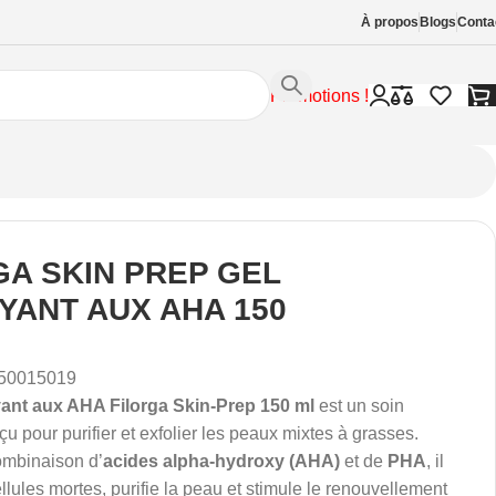
À propos
Blogs
Conta
Promotions !
GA SKIN PREP GEL
YANT AUX AHA 150
50015019
yant aux AHA Filorga Skin-Prep 150 ml
est un soin
çu pour purifier et exfolier les peaux mixtes à grasses.
ombinaison d’
acides alpha-hydroxy (AHA)
et de
PHA
, il
ellules mortes, purifie la peau et stimule le renouvellement