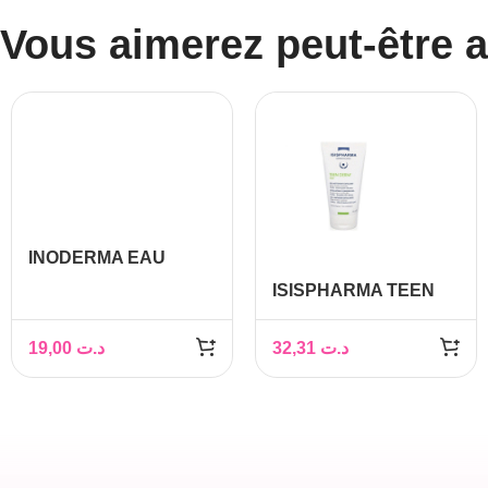
Vous aimerez peut-être 
INODERMA EAU
MICELLAIRE
ISISPHARMA TEEN
DEMAQUILLANTE
DERM GEL
SKIN BOOSTER 150
NETTOYANT
19,00
د.ت
32,31
د.ت
ML
EXFOLIANT 150ML