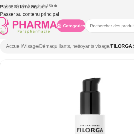
ivraison gratuite à partie de 150 dt
Passer à la navigation
Passer au contenu principal
Categories
Accueil
/
Visage
/
Démaquillants, nettoyants visage
/
FILORGA 