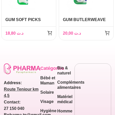
GUM SOFT PICKS
GUM BUTLERWEAVE
ADVANCED REGULAR
FLOSS 1155
30 UNITÉS
18,80
د.ت
20,00
د.ت
Catégories
Bio &
naturel
Bébé et
Compléments
Address:
Maman
alimentaires
Route Teniour km
Solaire
4,5
Matériel
Visage
médical
Contact:
27 150 040
Hygiène
Homme
Bpharma.tn@gmail.com