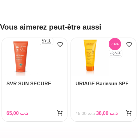
Vous aimerez peut-être aussi
-16%
SVR SUN SECURE
URIAGE Bariesun SPF
EXTREME SPF50+
50+ Enfants Lait, 100ml
50ML
65,00
د.ت
38,00
د.ت
45,00
د.ت