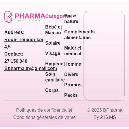
Catégories
Bio &
naturel
Bébé et
Compléments
Address:
Maman
alimentaires
Route Teniour km
Solaire
4,5
Matériel
Visage
médical
Contact:
27 150 040
Hygiène
Homme
Bpharma.tn@gmail.com
Soin
Divers
capillaire
Promos
Corps
Packs
Politiques de confidentialité
© 2026 BPharma
Conditions générales de vente
By
216 MS