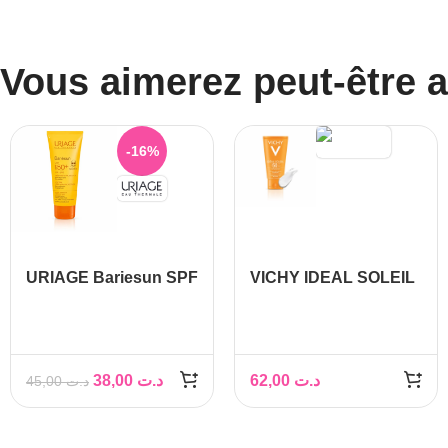
Vous aimerez peut-être 
-16%
URIAGE Bariesun SPF
VICHY IDEAL SOLEIL
50+ Enfants Lait,
Émulsion Toucher Sec
100ml
SPF 50+, 50ml
38,00
د.ت
62,00
د.ت
45,00
د.ت