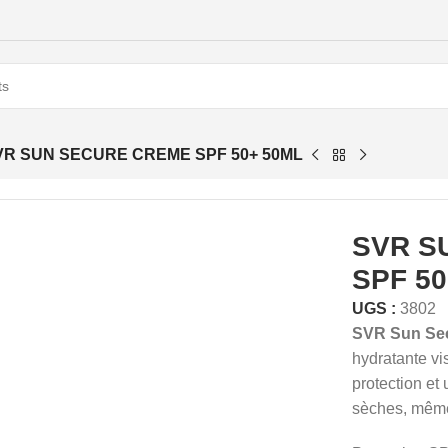
VR SUN SECURE CREME SPF 50+ 50ML
SVR S
SPF 50
UGS :
3802
SVR Sun Se
hydratante vi
protection et
sèches, même