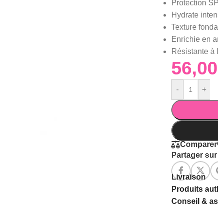
Protection SP
Hydrate inten
Texture fondan
Enrichie en a
Résistante à l
-
+
Comparer
Partager sur 
Livraison
Produits au
Conseil & a