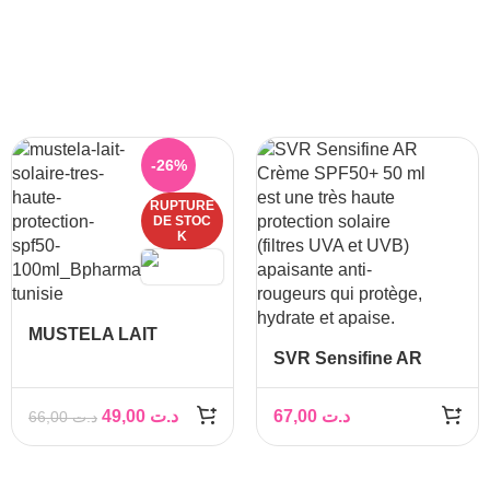
-26%
RUPTURE
DE STOC
K
MUSTELA LAIT
SOLAIRE TRES
SVR Sensifine AR
HAUTE PROTECTION
Crème SPF50+ 40 ml
SPF50+ 100ML
49,00
د.ت
67,00
د.ت
66,00
د.ت