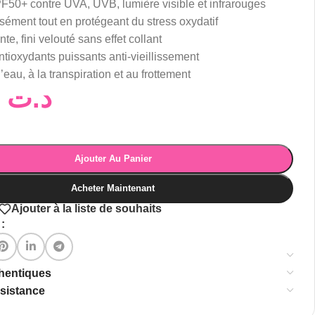
F50+ contre UVA, UVB, lumière visible et infrarouges
sément tout en protégeant du stress oxydatif
te, fini velouté sans effet collant
ntioxydants puissants anti-vieillissement
’eau, à la transpiration et au frottement
56,00
د.ت
Ajouter Au Panier
Acheter Maintenant
Ajouter à la liste de souhaits
:
thentiques
ssistance