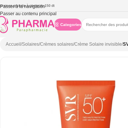
ivraison gratuite à partie de 150 dt
Passer à la navigation
Passer au contenu principal
Categories
Accueil
/
Solaires
/
Crèmes solaires
/
Crème Solaire invisible
/
S