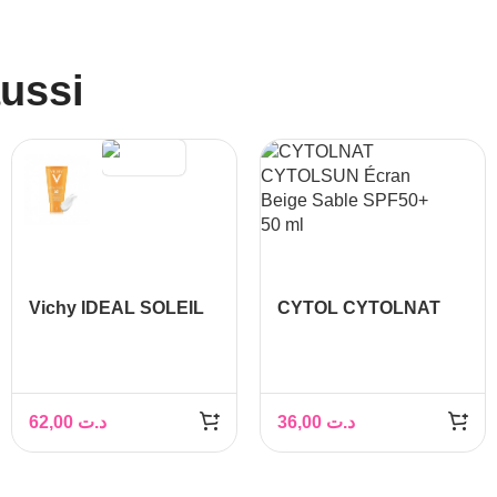
aussi
Vichy IDEAL SOLEIL
CYTOL CYTOLNAT
Crème Onctueuse
CYTOLSUN ECRAN
Perfectrice De Peau
SPF50+ TEINTE
SPF 50+, 50ml
BEIGE SABLE
62,00
د.ت
36,00
د.ت