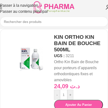
Passer à la navigation
Passer au contenu principal
KIN ORTHO KIN
BAIN DE BOUCHE
500ML
UGS :
3211
Ortho Kin Bain de Bouche
pour porteurs d’appareils
orthodontiques fixes et
amovibles
24,09
د.ت
-
+
Ajouter Au Panier