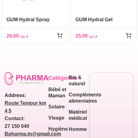
GUM Hydral Spray
GUM Hydral Gel
humectant, 50 ml
humectant, 50 ml
26,00
د.ت
25,00
د.ت
Catégories
Bio &
naturel
Bébé et
Compléments
Address:
Maman
alimentaires
Route Teniour km
Solaire
4,5
Matériel
Visage
médical
Contact:
27 150 040
Hygiène
Homme
Bpharma.tn@gmail.com