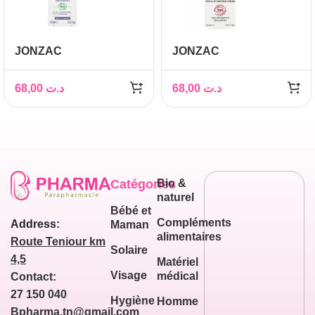
JONZAC
JONZAC
SUBLIMACTIVE
SUBLIMACTIVE
CONTOUR YEUX ET
CONTOUR YEUX
68,00
د.ت
68,00
د.ت
LEVRES 15ML
LEVRES 15ML
Catégories
Bio &
naturel
Bébé et
Compléments
Address:
Maman
alimentaires
Route Teniour km
Solaire
4,5
Matériel
Visage
médical
Contact:
27 150 040
Hygiène
Homme
Bpharma.tn@gmail.com