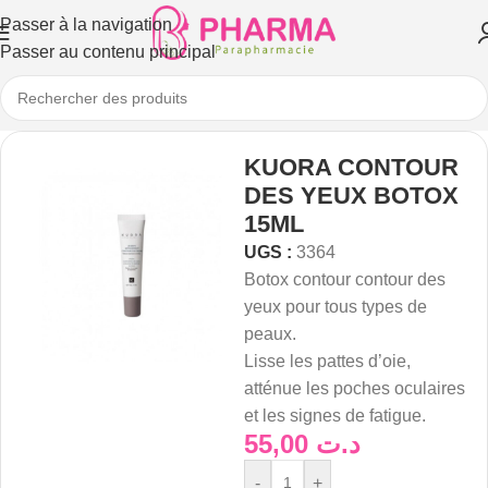
Passer à la navigation
Passer au contenu principal
KUORA CONTOUR
DES YEUX BOTOX
15ML
UGS :
3364
Botox contour contour des
yeux pour tous types de
peaux.
Lisse les pattes d’oie,
atténue les poches oculaires
et les signes de fatigue.
55,00
د.ت
-
+