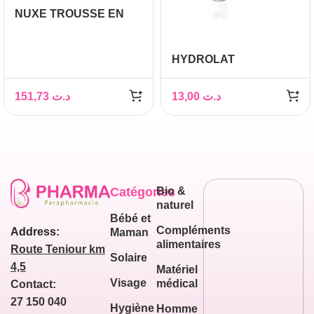
NUXE TROUSSE EN
VELOURS +CREME
NUIT TOUTES PEAUX+
HYDROLAT
CREME MAINS &
D’ARTICHAUT, 150ML –
ONGLES 50ML
PHYTOKAD
OFFERTS
151,73
د.ت
13,00
د.ت
Catégories
Bio &
naturel
Bébé et
Compléments
Address:
Maman
alimentaires
Route Teniour km
Solaire
4,5
Matériel
Visage
médical
Contact:
27 150 040
Hygiène
Homme