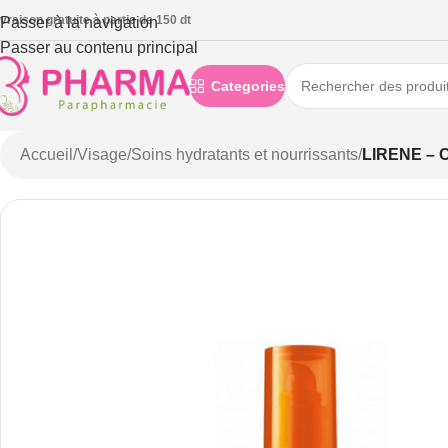
ivraison gratuite à partie de 150 dt
Passer à la navigation
Passer au contenu principal
Categories
Accueil
/
Visage
/
Soins hydratants et nourrissants
/
LIRENE – 