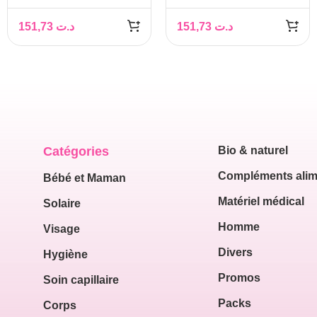
SECHES A TRES
NORMALES+ CREME
151,73
د.ت
151,73
د.ت
SECHES+ CREME
MAINS & ONGLES
MAINS & ONGLES
50ML OFFERTS
50ML OFFERTS
Catégories
Bio & naturel
Compléments alim
Bébé et Maman
Matériel médical
Solaire
Homme
Visage
Divers
Hygiène
Promos
Soin capillaire
Packs
Corps