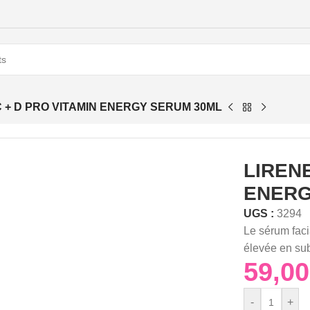
C + D PRO VITAMIN ENERGY SERUM 30ML
LIRENE
ENERG
UGS :
3294
Le sérum faci
élevée en sub
-
+