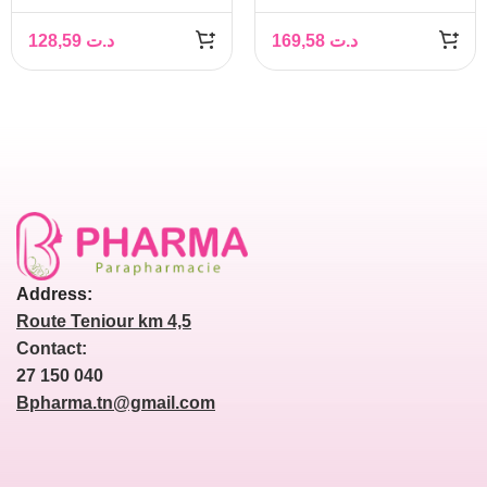
OXYGENANT
SECHES A TRES
128,59
د.ت
169,58
د.ت
REPULPANT, 50ML
SECHES+ GEL
NETTOYANT &
DEMAQUILLANT
200ML OFFERT
Address:
Route Teniour km 4,5
Contact:
27 150 040
Bpharma.tn@gmail.com