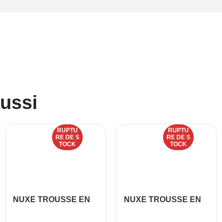
aussi
RUPTU
RUPTU
RE DE S
RE DE S
TOCK
TOCK
NUXE TROUSSE EN
NUXE TROUSSE EN
VELOURS +CREME
VELOURS +CREME
JOUR PEAUX
JOUR PEAUX