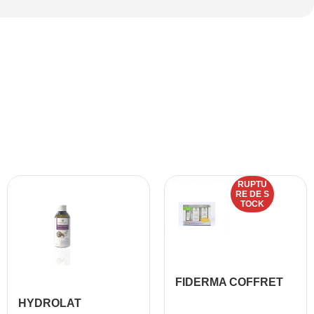
RUPTU
RE DE S
TOCK
FIDERMA COFFRET
CRÈME JOUR +
HYDROLAT
SÉRUM + GEL