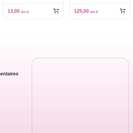
D’ARTICHAUT, 150ML
NETTOYANT
– PHYTOKAD
13,00
د.ت
125,00
د.ت
GRATUIT
entaires