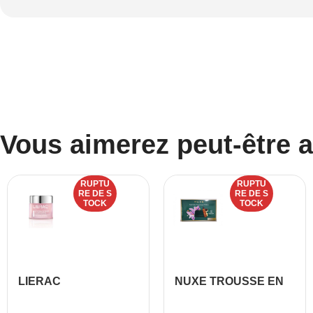
Vous aimerez peut-être 
RUPTU
RUPTU
RE DE S
RE DE S
TOCK
TOCK
LIERAC
NUXE TROUSSE EN
HYDRAGENIST GEL
VELOURS +CREME
CREME HYDRATANT
JOUR PEAUX