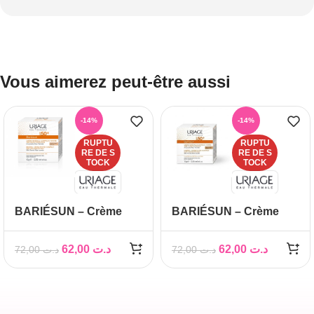
Vous aimerez peut-être aussi
-14%
-14%
RUPTU
RUPTU
RE DE S
RE DE S
TOCK
TOCK
BARIÉSUN – Crème
BARIÉSUN – Crème
Minérale Compacte
Minérale Compacte
Teintée Claire SPF50+
Teintée Dorée SPF50+
62,00
د.ت
62,00
د.ت
72,00
د.ت
72,00
د.ت