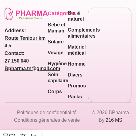
Catégories
Bio &
naturel
Bébé et
Compléments
Address:
Maman
alimentaires
Route Teniour km
Solaire
4,5
Matériel
Visage
médical
Contact:
27 150 040
Hygiène
Homme
Bpharma.tn@gmail.com
Soin
Divers
capillaire
Promos
Corps
Packs
Politiques de confidentialité
© 2026 BPharma
Conditions générales de vente
By
216 MS