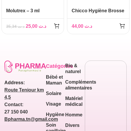
Molutrex – 3 ml
Chicco Hygiène Brosse
et Peigne Bébé
25,00
د.ت
44,00
د.ت
35,34
د.ت
Catégories
Bio &
naturel
Bébé et
Compléments
Address:
Maman
alimentaires
Route Teniour km
Solaire
4,5
Matériel
Visage
médical
Contact:
27 150 040
Hygiène
Homme
Bpharma.tn@gmail.com
Soin
Divers
capillaire