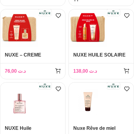
TROUSSE OFFERTES
PRODIGIEUX HUILE DE
DOUCHE 200ML ET
TROUSSE OFFERTES
NUXE – CREME
NUXE HUILE SOLAIRE
SOLAIRE FONDANTE
OR SPF50+LAIT DE
SPF50+ + HUILE
CORPS SUBLIMATEUR
76,00
د.ت
138,00
د.ت
PRODIGIEUSE ET
200ML
TROUSSE OFFERTES
(OFFERT)+TROUSSE
(OFFERT)
NUXE Huile
Nuxe Rêve de miel