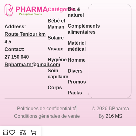
Catégories
Bio &
naturel
Bébé et
Compléments
Address:
Maman
alimentaires
Route Teniour km
Solaire
4,5
Matériel
Visage
médical
Contact:
27 150 040
Hygiène
Homme
Bpharma.tn@gmail.com
Soin
Divers
capillaire
Promos
Corps
Packs
Politiques de confidentialité
© 2026 BPharma
Conditions générales de vente
By
216 MS