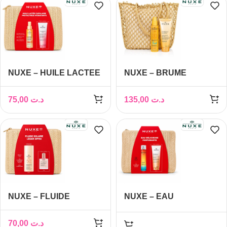
NUXE – HUILE LACTEE
NUXE – BRUME
CAPILLAIRE
SOLAIRE FRAICHE
PROTECTRICE
SPF30 + LAIT DE
75,00
د.ت
135,00
د.ت
HYDRATANTE +
CORPS SUBLIMATEUR
GELLEE DE DOUCHE
200ML ET SAC DE
100ML ET TROUSSE
PLAGE OFFERTS
OFFERTES
NUXE – FLUIDE
NUXE – EAU
SOLAIRE LEGER SPF50
DELICIEUSE
+ HUILE FLORALE ET
PARFUMANTE +
70,00
د.ت