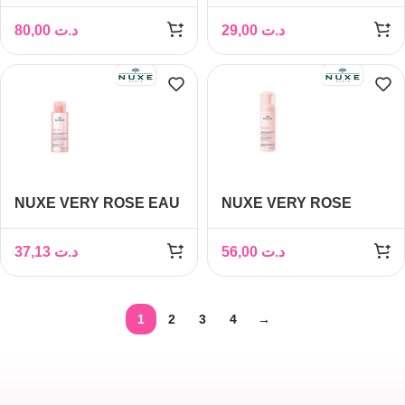
Prodigieuse® Florale
Crème mains et ongles,
100 ml
50ml
80,00
د.ت
29,00
د.ت
NUXE VERY ROSE EAU
NUXE VERY ROSE
MICELLAIRE
MOUSSE NETTOYANTE
APAISANTE 3 EN 1-
150ML
37,13
د.ت
56,00
د.ت
100ML
1
2
3
4
→