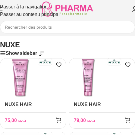
Passer à la navigation
Passer au contenu principal
Accueil
/
NUXE
NUXE
Show sidebar
NUXE HAIR
NUXE HAIR
PRODIGIEUX LE
PRODIGIEUX LA
DEMELANT
CREME NUTRITION
75,00
د.ت
79,00
د.ت
BRILLANCE MIROIR
INTENSE 100ML
200M