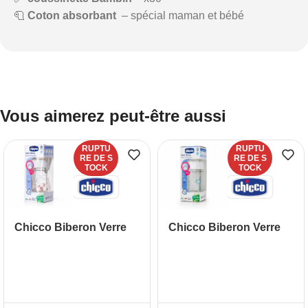
🧻
Coton absorbant
– spécial maman et bébé
Vous aimerez peut-être aussi
RUPTU
RUPTU
RE DE S
RE DE S
TOCK
TOCK
Chicco Biberon Verre
Chicco Biberon Verre
Rose 0M+ 150 ml
Bleu 0M+ 150 ml