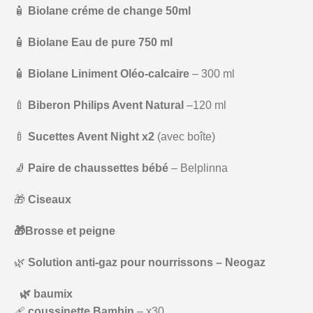
🧴
Biolane créme de change 50ml
🧴
Biolane Eau de pure 750 ml
🧴
Biolane Liniment Oléo-calcaire
– 300 ml
🍼
Biberon Philips Avent Natural
–120 ml
🍼
Sucettes Avent Night x2
(avec boîte)
🧦
Paire de chaussettes bébé
– Belplinna
🎁
Ciseaux
🎁Brosse et peigne
🌿
Solution anti-gaz pour nourrissons – Neogaz
🌿 baumix
🩹
coussinette Bambin
– x30