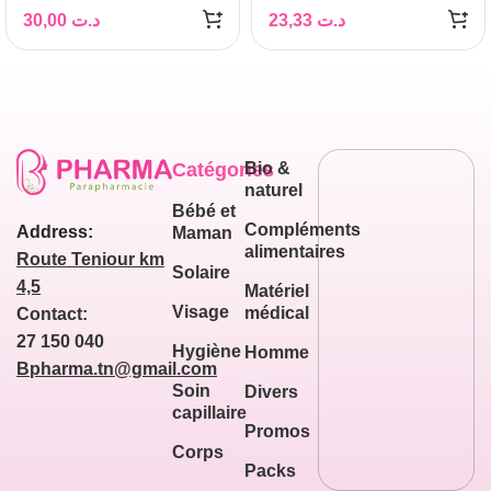
30,00
د.ت
23,33
د.ت
Catégories
Bio &
naturel
Bébé et
Compléments
Address:
Maman
alimentaires
Route Teniour km
Solaire
4,5
Matériel
Visage
médical
Contact:
27 150 040
Hygiène
Homme
Bpharma.tn@gmail.com
Soin
Divers
capillaire
Promos
Corps
Packs