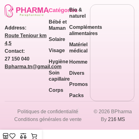
Catégories
Bio &
naturel
Bébé et
Compléments
Address:
Maman
alimentaires
Route Teniour km
Solaire
4,5
Matériel
Visage
médical
Contact:
27 150 040
Hygiène
Homme
Bpharma.tn@gmail.com
Soin
Divers
capillaire
Promos
Corps
Packs
Politiques de confidentialité
© 2026 BPharma
Conditions générales de vente
By
216 MS