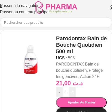
Passer à la navigation
Passer au contenu principal
Parodontax Bain de
Bouche Quotidien
500 ml
UGS :
593
PARODONTAX Bain de
bouche quotidien, Protège
les gencives, Action 24H
21,00
د.ت
-
+
Ajouter Au Panier