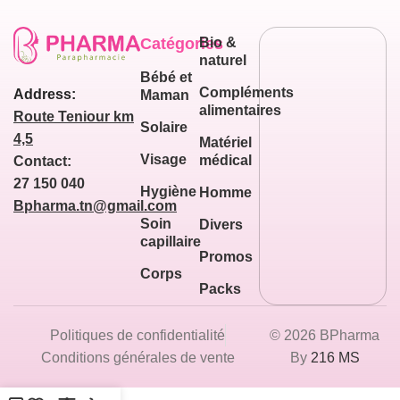
Catégories
Bio &
naturel
Bébé et
Compléments
Address:
Maman
alimentaires
Route Teniour km
Solaire
4,5
Matériel
Visage
médical
Contact:
27 150 040
Hygiène
Homme
Bpharma.tn@gmail.com
Soin
Divers
capillaire
Promos
Corps
Packs
Politiques de confidentialité
© 2026 BPharma
Conditions générales de vente
By
216 MS