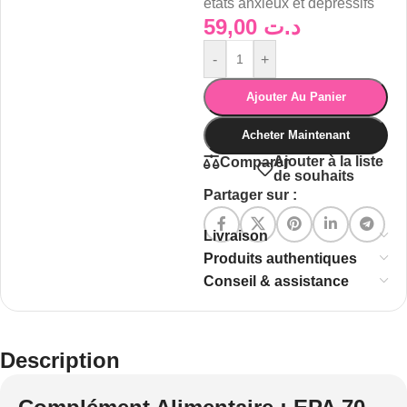
états anxieux et dépressifs
59,00
د.ت
-
+
Ajouter Au Panier
Acheter Maintenant
Ajouter à la liste
Comparer
de souhaits
Partager sur :
Livraison
Produits authentiques
Conseil & assistance
Description