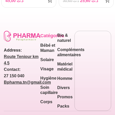
45,00
د.ت
25,60
د.ت
30,60
د.ت
Catégories
Bio &
naturel
Bébé et
Compléments
Address:
Maman
alimentaires
Route Teniour km
Solaire
4,5
Matériel
Visage
médical
Contact:
27 150 040
Hygiène
Homme
Bpharma.tn@gmail.com
Soin
Divers
capillaire
Promos
Corps
Packs