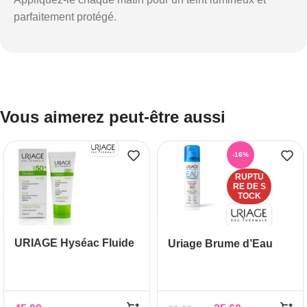
parfaitement protégé.
Vous aimerez peut-être aussi
-16%
RUPTU
RE DE S
TOCK
URIAGE Hyséac Fluide
Uriage Brume d’Eau
SPF 50+, 50 ml
SPF 30 50 ml