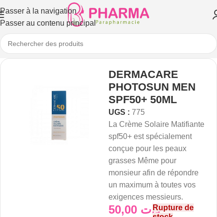
Passer à la navigation
Passer au contenu principal
DERMACARE
PHOTOSUN MEN
SPF50+ 50ML
UGS :
775
La Crème Solaire Matifiante
spf50+ est spécialement
conçue pour les peaux
grasses Même pour
monsieur afin de répondre
un maximum à toutes vos
exigences messieurs.
50,00
د.ت
Rupture de
stock