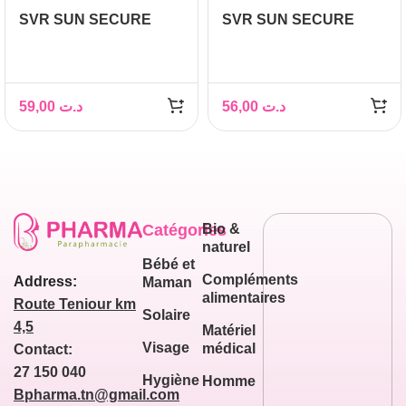
SVR SUN SECURE
SVR SUN SECURE
BLUR SPF50+ 50ML
CREME SPF 50+ 50ML
59,00
د.ت
56,00
د.ت
Catégories
Bio &
naturel
Bébé et
Compléments
Address:
Maman
alimentaires
Route Teniour km
Solaire
4,5
Matériel
Visage
médical
Contact:
27 150 040
Hygiène
Homme
Bpharma.tn@gmail.com