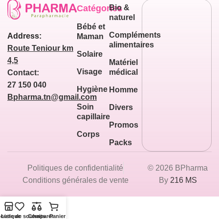
Catégories
Bio &
naturel
Bébé et
Compléments
Address:
Maman
alimentaires
Route Teniour km
Solaire
4,5
Matériel
Visage
médical
Contact:
27 150 040
Hygiène
Homme
Bpharma.tn@gmail.com
Soin
Divers
capillaire
Promos
Corps
Packs
Politiques de confidentialité
© 2026 BPharma
Conditions générales de vente
By
216 MS
outique
Liste de souhaits
Comparer
Panier