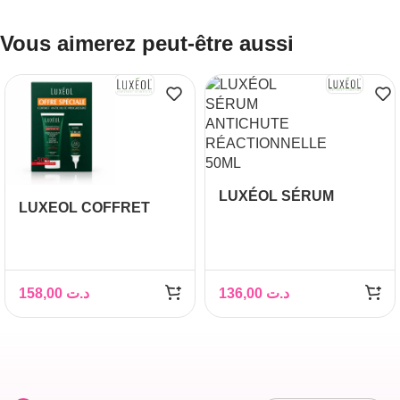
Vous aimerez peut-être aussi
LUXÉOL SÉRUM
LUXEOL COFFRET
ANTICHUTE
ANTI CHUTE
RÉACTIONNELLE
PROGRESSIVE :
50ML
SHAMPOING ANTI
CHUTE 200ML +
158,00
د.ت
136,00
د.ت
SERUM ANTI CHUTE
PROGRESSIVE 50ML