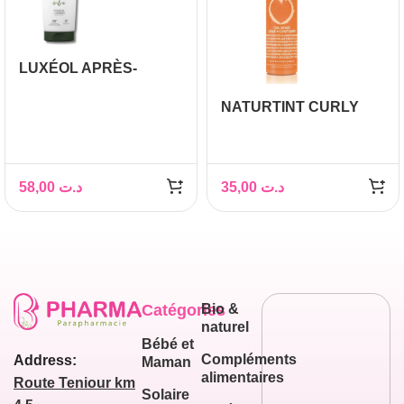
LUXÉOL APRÈS-
SHAMPOOING
NATURTINT CURLY
DENSITÉ 200ML
APRES SHAMPOOING
SANS RINCAGE 200ML
58,00
د.ت
35,00
د.ت
Catégories
Bio &
naturel
Bébé et
Compléments
Address:
Maman
alimentaires
Route Teniour km
Solaire