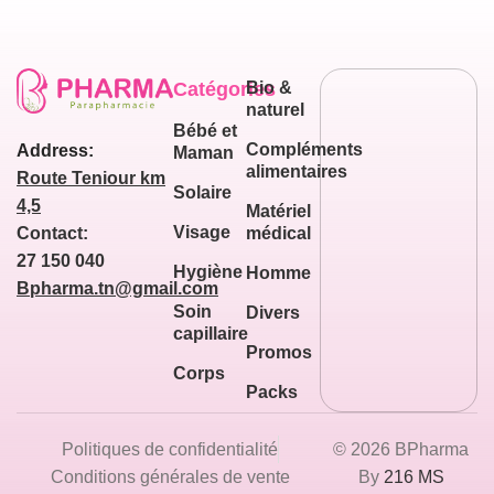
Catégories
Bio &
naturel
Bébé et
Compléments
Address:
Maman
alimentaires
Route Teniour km
Solaire
4,5
Matériel
Visage
médical
Contact:
27 150 040
Hygiène
Homme
Bpharma.tn@gmail.com
Soin
Divers
capillaire
Promos
Corps
Packs
Politiques de confidentialité
© 2026 BPharma
Conditions générales de vente
By
216 MS