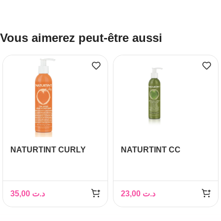
Vous aimerez peut-être aussi
NATURTINT CURLY
NATURTINT CC
APRES SHAMPOOING
CREME ANTI AGE
SANS RINCAGE 200ML
200ML
35,00
د.ت
23,00
د.ت