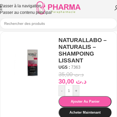
Passer à la navigation
Passer au contenu principal
NATURALLABO –
NATURALIS –
SHAMPOING
LISSANT
UGS :
7363
35,00
د.ت
30,00
د.ت
-
+
Ajouter Au Panier
Acheter Maintenant