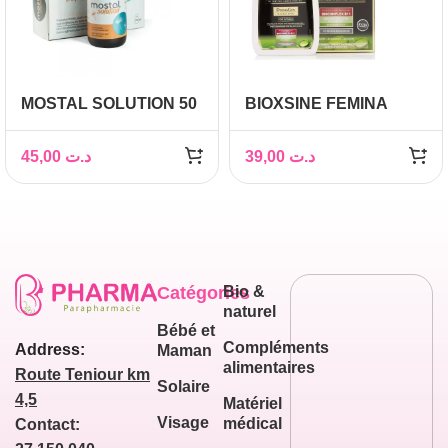
MOSTAL SOLUTION 50
BIOXSINE FEMINA
ML
SHAMPOING ANTI
CHUTE CHEVEUX
45,00
د.ت
39,00
د.ت
GRAS 300ML
Catégories
Bio &
naturel
Bébé et
Compléments
Address:
Maman
alimentaires
Route Teniour km
Solaire
4,5
Matériel
Visage
médical
Contact: