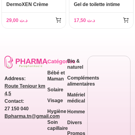
DermoXEN Crème
Gel de toilette intime
intime LÉNITIVE 50ML
ANTI-ODOUR
29,00
د.ت
17,50
د.ت
Catégories
Bio &
naturel
Bébé et
Compléments
Address:
Maman
alimentaires
Route Teniour km
Solaire
4,5
Matériel
Visage
médical
Contact:
27 150 040
Hygiène
Homme
Bpharma.tn@gmail.com
Soin
Divers
capillaire
Promos