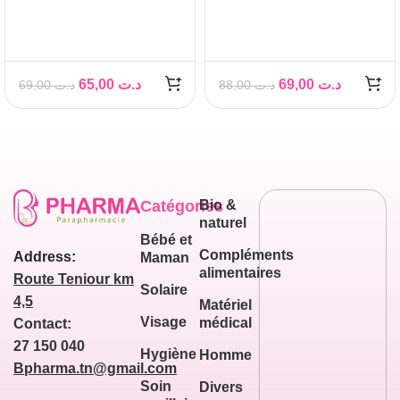
Whitening Acipeel 3x
Booster Anti-Taches
serum 30ml
Pigmentaires, 30 ml
65,00
د.ت
69,00
د.ت
69,00
د.ت
88,00
د.ت
Catégories
Bio &
naturel
Bébé et
Compléments
Address:
Maman
alimentaires
Route Teniour km
Solaire
4,5
Matériel
Visage
médical
Contact:
27 150 040
Hygiène
Homme
Bpharma.tn@gmail.com
Soin
Divers