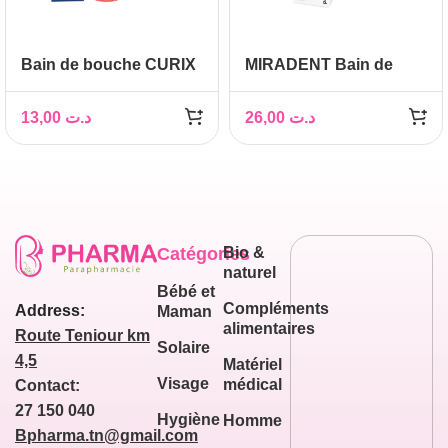
Bain de bouche CURIX
MIRADENT Bain de
GINGIVAL
Bouche Paroguard,
200ml
13,00
د.ت
26,00
د.ت
Catégories
Bio &
naturel
Bébé et
Compléments
Address:
Maman
alimentaires
Route Teniour km
Solaire
4,5
Matériel
Visage
médical
Contact:
27 150 040
Hygiène
Homme
Bpharma.tn@gmail.com