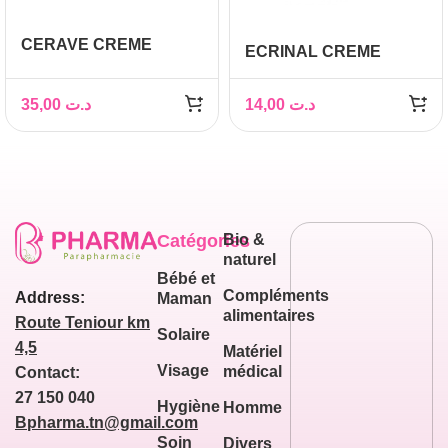
CERAVE CREME
ECRINAL CREME
MAINS REPARATRICE
ONGLES
50 ML
35,00
د.ت
14,00
د.ت
Catégories
Bio &
naturel
Bébé et
Compléments
Address:
Maman
alimentaires
Route Teniour km
Solaire
4,5
Matériel
Visage
médical
Contact:
27 150 040
Hygiène
Homme
Bpharma.tn@gmail.com
Soin
Divers