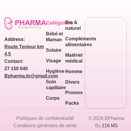
Catégories
Bio &
naturel
Bébé et
Compléments
Address:
Maman
alimentaires
Route Teniour km
Solaire
4,5
Matériel
Visage
médical
Contact:
27 150 040
Hygiène
Homme
Bpharma.tn@gmail.com
Soin
Divers
capillaire
Promos
Corps
Packs
Politiques de confidentialité
© 2026 BPharma
Conditions générales de vente
By
216 MS