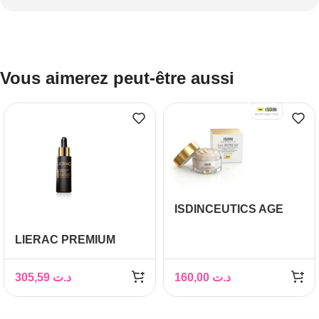
Vous aimerez peut-être aussi
ISDINCEUTICS AGE
REVERSE 50ML
LIERAC PREMIUM
Sérum Régénérant Anti
âge Absolu, 30ml
305,59
د.ت
160,00
د.ت