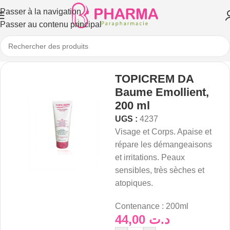
Passer à la navigation
Passer au contenu principal
TOPICREM DA
Baume Emollient,
200 ml
UGS :
4237
Visage et Corps. Apaise et
répare les démangeaisons
et irritations. Peaux
sensibles, très sèches et
atopiques.
Contenance : 200ml
44,00
د.ت