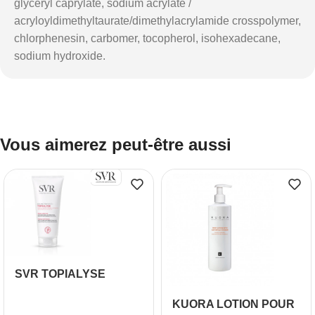
glyceryl caprylate, sodium acrylate /
acryloyldimethyltaurate/dimethylacrylamide crosspolymer,
chlorphenesin, carbomer, tocopherol, isohexadecane,
sodium hydroxide.
Vous aimerez peut-être aussi
SVR TOPIALYSE
BAUME PROTECT+
KUORA LOTION POUR
200ML