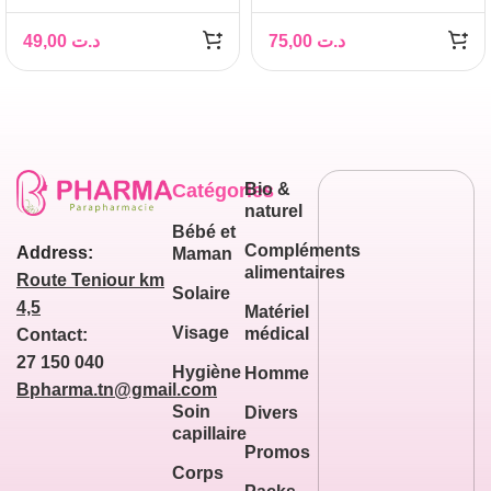
CORPS VITAMINE C
400ML
49,00
د.ت
75,00
د.ت
Catégories
Bio &
naturel
Bébé et
Compléments
Address:
Maman
alimentaires
Route Teniour km
Solaire
4,5
Matériel
Visage
médical
Contact:
27 150 040
Hygiène
Homme
Bpharma.tn@gmail.com
Soin
Divers
capillaire
Promos
Corps