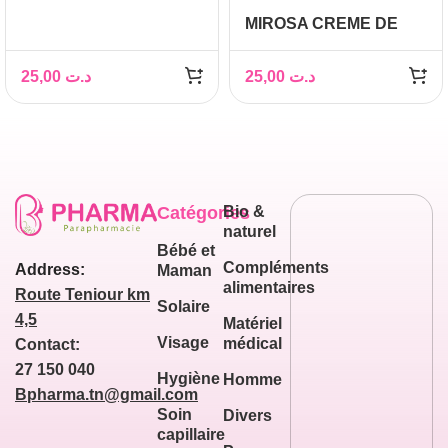
CRÈME DE SOIN
MIROSA CREME DE
SPÉCIFIQUE ANTI
NUIT ANTI RIDES 20ML
IMPERFECTIONS 50ML
25,00
د.ت
25,00
د.ت
Catégories
Bio &
naturel
Bébé et
Compléments
Address:
Maman
alimentaires
Route Teniour km
Solaire
4,5
Matériel
Visage
médical
Contact:
27 150 040
Hygiène
Homme
Bpharma.tn@gmail.com
Soin
Divers
capillaire