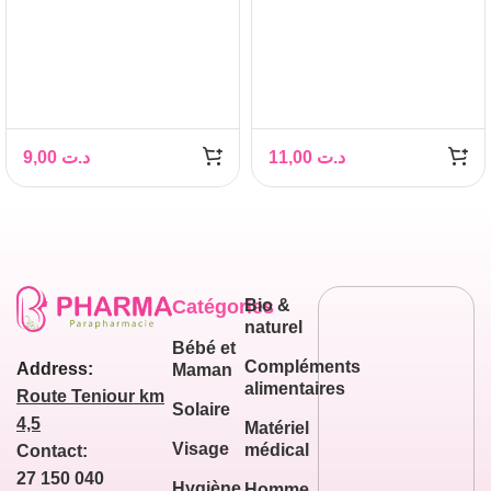
9,00
د.ت
11,00
د.ت
Catégories
Bio &
naturel
Bébé et
Compléments
Address:
Maman
alimentaires
Route Teniour km
Solaire
4,5
Matériel
Visage
médical
Contact:
27 150 040
Hygiène
Homme