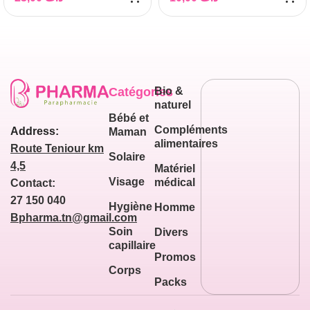
Catégories
Bio &
naturel
Bébé et
Compléments
Address:
Maman
alimentaires
Route Teniour km
Solaire
4,5
Matériel
Visage
médical
Contact:
27 150 040
Hygiène
Homme
Bpharma.tn@gmail.com
Soin
Divers
capillaire
Promos
Corps
Packs