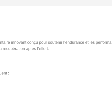
taire innovant conçu pour soutenir l’endurance et les performa
la récupération après l’effort.
uent :