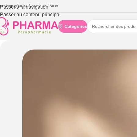
ivraison gratuite à partie de 150 dt
Passer à la navigation
Passer au contenu principal
Categories