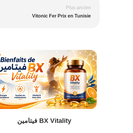
Plus ancien
Vitonic Fer Prix en Tunisie
فيتامين BX Vitality
Eau Ther