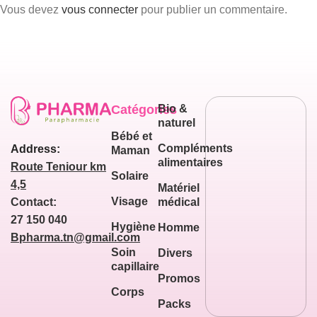
Vous devez
vous connecter
pour publier un commentaire.
Catégories
Bio &
naturel
Bébé et
Compléments
Address:
Maman
alimentaires
Route Teniour km
Solaire
4,5
Matériel
Visage
médical
Contact:
27 150 040
Hygiène
Homme
Bpharma.tn@gmail.com
Soin
Divers
capillaire
Promos
Corps
Packs