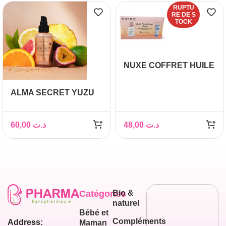
RUPTU
RE DE S
TOCK
NUXE COFFRET HUILE
PRODIGIEUSE
FLORALE + CRÈME
ALMA SECRET YUZU
FRAÎCHE DE BEAUTÉ
GLOW HUILE CORPS
OFFERTE
ILLUMINATRICE 100ML
60,00
د.ت
48,00
د.ت
Catégories
Bio &
naturel
Bébé et
Compléments
Address:
Maman