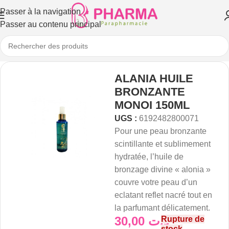
Passer à la navigation
Passer au contenu principal
ALANIA HUILE
BRONZANTE
MONOI 150ML
UGS :
6192482800071
Pour une peau bronzante
scintillante et sublimement
hydratée, l’huile de
bronzage divine « alonia »
couvre votre peau d’un
eclatant reflet nacré tout en
la parfumant délicatement.
30,00
د.ت
Rupture de
stock