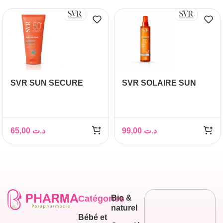
SVR SUN SECURE
SVR SOLAIRE SUN
EXTREME SPF50+
SECURE HUILE
50ML
SECHE SPF50 200ML
65,00
د.ت
99,00
د.ت
Catégories
Bio &
naturel
Bébé et