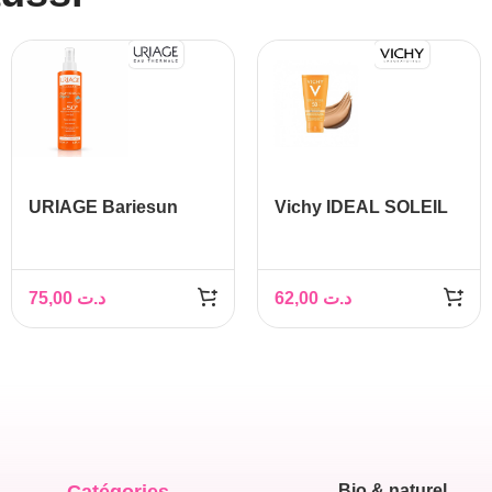
URIAGE Bariesun
Vichy IDEAL SOLEIL
Spray Enfants SPF
BB Emulsion Toucher
50+, 200ml
Sec Teintée SPF 50,
50ml
75,00
د.ت
62,00
د.ت
Bio & naturel