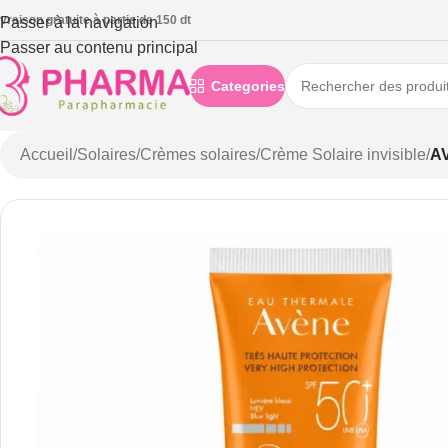
ivraison gratuite à partie de 150 dt
Passer à la navigation
Passer au contenu principal
Categories
Accueil
/
Solaires
/
Crèmes solaires
/
Crème Solaire invisible
/
A