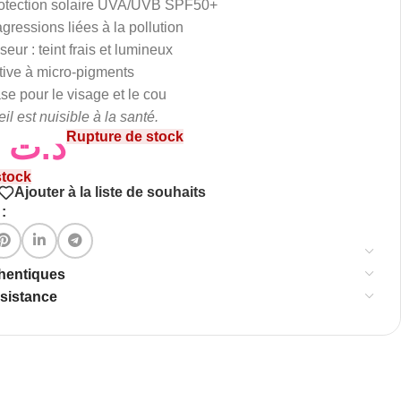
rotection solaire UVA/UVB SPF50+
gressions liées à la pollution
seur : teint frais et lumineux
tive à micro-pigments
se pour le visage et le cou
il est nuisible à la santé.
49,00
د.ت
Rupture de stock
stock
Ajouter à la liste de souhaits
:
thentiques
ssistance