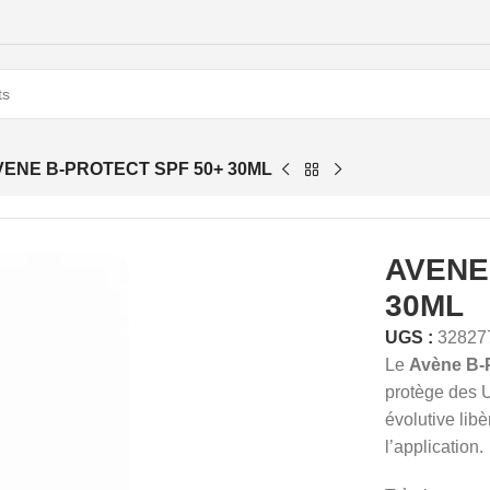
VENE B-PROTECT SPF 50+ 30ML
AVENE
30ML
UGS :
32827
Le
Avène B-
protège des UV
évolutive lib
l’application.