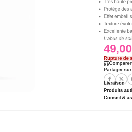
Très haute p
Protège des a
Effet embellis
Texture évolu
Excellente ba
L’abus de sole
Rupture de 
Comparer
Partager sur 
Livraison
Produits au
Conseil & a