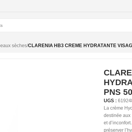
peaux sèches
/
CLARENIA HB3 CREME HYDRATANTE VISAG
CLARE
HYDRA
PNS 5
UGS :
61924
La c
rème
Hyd
destinée
aux
et
d’inconfort.
préserver
l’h