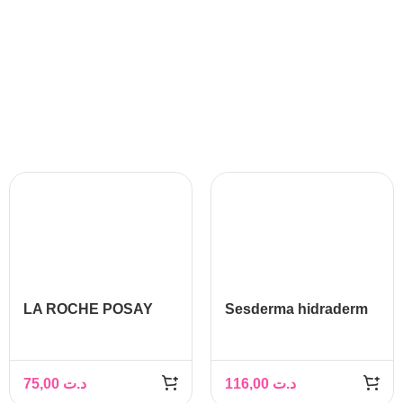
LA ROCHE POSAY
Sesderma hidraderm
TOLÉRIANE ULTRA
hyal crème visage
SOIN APAISANT 40ML
50ml
75,00
د.ت
116,00
د.ت