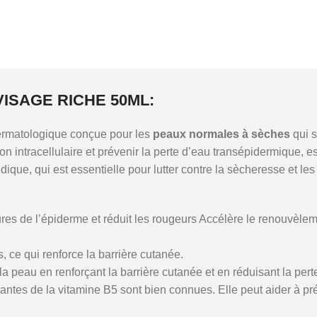
ISAGE RICHE 50ML:
ermatologique
conçue
pour
les
peaux
normales
à
sèches
qui
s
ion
intracellulaire
et
prévenir
la
perte
d’eau
transépidermique,
e
pidique,
qui
est
essentielle
pour
lutter
contre
la
sècheresse
et
le
ures
de
l’épiderme
et
réduit
les
rougeurs
Accélère
le
renouvèle
s,
ce
qui
renforce
la
barrière
cutanée.
la
peau
en
renforçant
la
barrière
cutanée
et
en
réduisant
la
pert
santes
de
la
vitamine
B5
sont
bien
connues.
Elle
peut
aider
à
pr