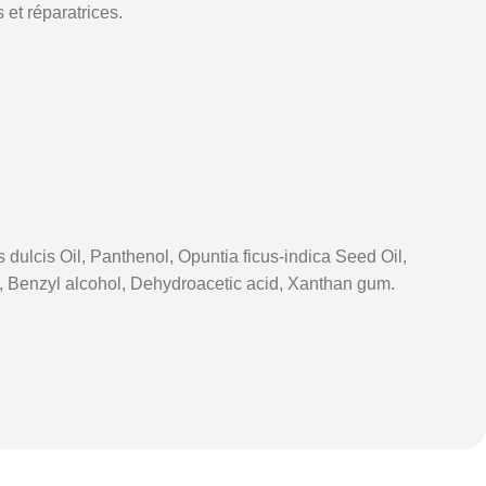
et réparatrices.
s
dulcis
Oil,
Panthenol,
Opuntia
ficus-indica
Seed
Oil,
,
Benzyl
alcohol,
Dehydroacetic
acid,
Xanthan
gum.