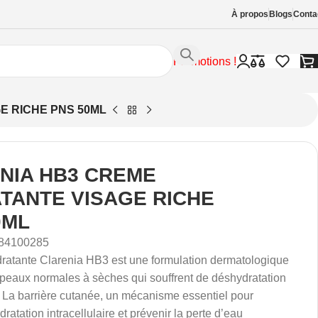
À propos
Blogs
Conta
Promotions !
E RICHE PNS 50ML
NIA HB3 CREME
TANTE VISAGE RICHE
0ML
84100285
ratante
Clarenia
HB3
est
une
formulation
dermatologique
peaux
normales
à
sèches
qui
souffrent
de
déshydratation
La
barrière
cutanée,
un
mécanisme
essentiel
pour
ydratation
intracellulaire
et
prévenir
la
perte
d’eau