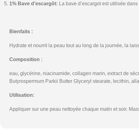
1% Bave d’escargôt:
La bave d’escargot est utilisée dans 
Bienfaits
:
Hydrate
et
nourrit
la
peau
tout
au
long
de
la
journée,
la
lais
Composition :
eau,
glycérine,
niacinamide,
collagen
marin,
extract
de
séc
Butyrospermum
Parkii
Butter
Glyceryl
stearate,
lecithin,
all
Utilisation:
Appliquer
sur
une
peau
nettoyée
chaque
matin
et
soir.
Mas