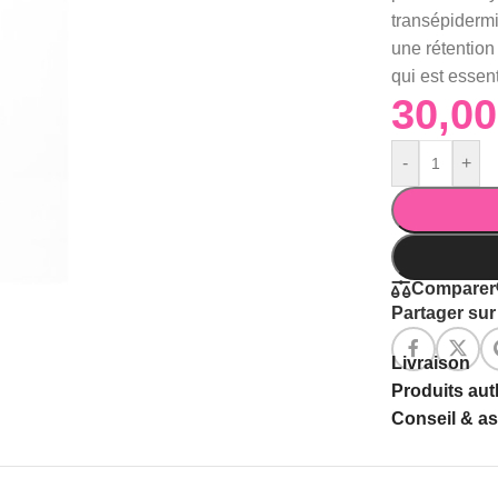
transépiderm
une
rétentio
qui
est
essent
-
+
Comparer
Partager sur 
Livraison
Produits au
Conseil & a