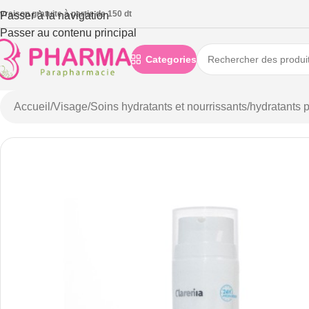
ivraison gratuite à partie de 150 dt
Passer à la navigation
Passer au contenu principal
Categories
Accueil
/
Visage
/
Soins hydratants et nourrissants
/
hydratants 