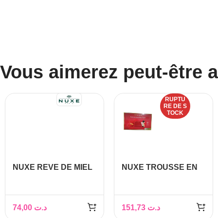
Vous aimerez peut-être 
RUPTU
RE DE S
TOCK
NUXE REVE DE MIEL
NUXE TROUSSE EN
BAUME VISAGE
VELOURS +CREME
ULTRA-
JOUR PEAUX
RECONFORTANT ,
SECHES A TRES
74,00
د.ت
151,73
د.ت
30ML
SECHES+ CREME