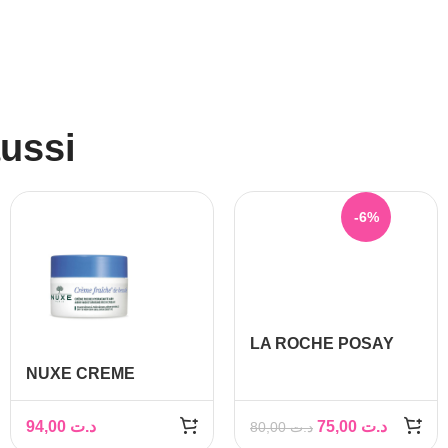
aussi
-6%
LA ROCHE POSAY
LIPIKAR BAUME AP+
NUXE CREME
200ML
FRAICHE DE BEAUTE
CREME RICHE
94,00
د.ت
75,00
د.ت
80,00
د.ت
HYDRATANTE 48H 50