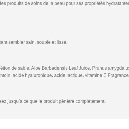
les produits de soins de la peau pour ses propriétés hydratantes 
sant
sembler
sain,
souple
et
lisse.
rétion
de
sable,
Aloe
Barbadensis
Leaf
Juice,
Prunus
amygdalu
antoin,
acide
hyaluronique,
acide
lactique,
vitamine
E
Fragrance
sez
jusqu’à
ce
que
le
produit
pénètre
complètement.