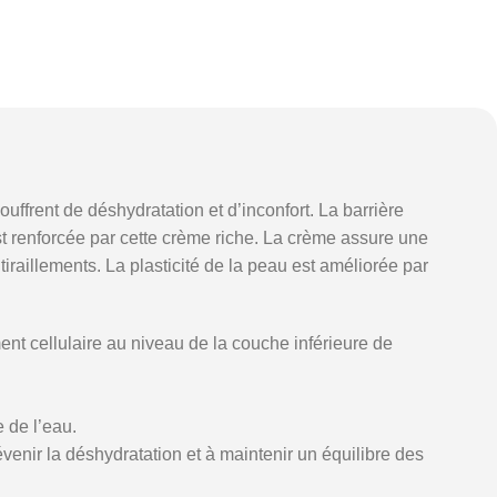
ouffrent
de
déshydratation
et
d’inconfort.
La
barrière
st
renforcée
par
cette
crème
riche.
La
crème
assure
une
s
tiraillements.
La
plasticité
de
la
peau
est
améliorée
par
ment
cellulaire
au
niveau
de
la
couche
inférieure
de
e
de
l’eau.
évenir
la
déshydratation
et
à
maintenir
un
équilibre
des