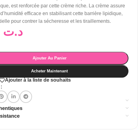
ique,
est
renforcée
par
cette
crème
riche.
La
crème
assure
n
d’humidité
efficace
en
stabilisant
cette
barrière
lipidique,
ielle
pour
contrer
la
sécheresse
et
les
tiraillements.
30,00
د.ت
Ajouter Au Panier
Acheter Maintenant
Ajouter à la liste de souhaits
:
thentiques
ssistance