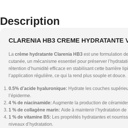
Description
CLARENIA HB3 CREME HYDRATANTE V
La
crème
hydratante
Clarenia
HB3
est
une
formulation
d
cutanée,
un
mécanisme
essentiel
pour
préserver
l’hydratat
rétention
d’humidité
efficace
en
stabilisant
cette
barrière
li
l’application
régulière,
ce
qui
la
rend
plus
souple
et
douce.
0.5%
d’acide
hyaluronique:
Hydrate
les
couches
supérie
l’épiderme.
4
%
de
niacinamide:
A
ugmente
la
production
de
céramide
1
%
de
collagène
marin:
Aide
à
maintenir
l’hydratation
de
1
%
de
vitamine
B5:
Les
propriétés
hydratantes
et
nourris
niveaux
d’hydratation.