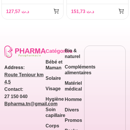
HYDRAGENIST CREME
CREME MAINS &
HYDRATANTE
ONGLES 50ML
127,57
د.ت
151,73
د.ت
OXYGENANTE
OFFERTS
REPULPANTE PEAUX
SECHES 50ML
Catégories
Bio &
naturel
Bébé et
Compléments
Address:
Maman
alimentaires
Route Teniour km
Solaire
4,5
Matériel
Visage
médical
Contact:
27 150 040
Hygiène
Homme
Bpharma.tn@gmail.com
Soin
Divers
capillaire
Promos
Corps