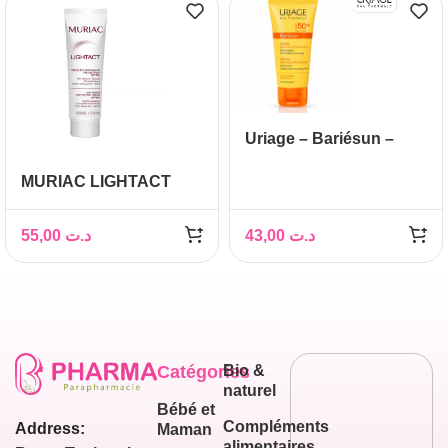
Uriage – Bariésun –
Crème SPF50+, 50ml
MURIAC LIGHTACT
CREME Éclaircissant
SPF 50+
55,00
د.ت
43,00
د.ت
Catégories
Bio &
naturel
Bébé et
Compléments
Address:
Maman
alimentaires