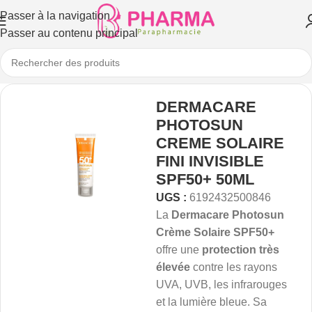
Passer à la navigation
Passer au contenu principal
DERMACARE
PHOTOSUN
CREME SOLAIRE
FINI INVISIBLE
SPF50+ 50ML
UGS :
6192432500846
La
Dermacare Photosun
Crème Solaire SPF50+
offre une
protection très
élevée
contre les rayons
UVA, UVB, les infrarouges
et la lumière bleue. Sa