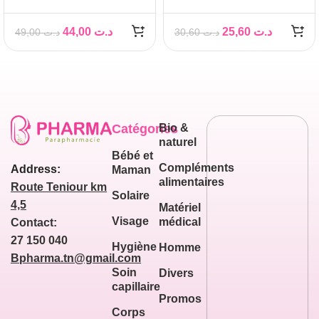
200ML
44,00
د.ت
25,60
د.ت
49,00
د.ت
30,60
د.ت
Catégories
Bio &
naturel
Bébé et
Compléments
Address:
Maman
alimentaires
Route Teniour km
Solaire
4,5
Matériel
Visage
médical
Contact:
27 150 040
Hygiène
Homme
Bpharma.tn@gmail.com
Soin
Divers
capillaire
Promos
Corps