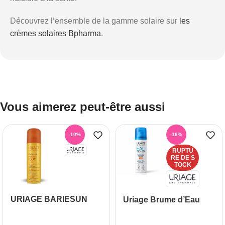
Découvrez l’ensemble de la gamme solaire sur
les
crèmes solaires Bpharma
.
Vous aimerez peut-être aussi
-10%
-16%
RUPTU
RE DE S
TOCK
URIAGE BARIESUN
Uriage Brume d’Eau
BRUME SOLAIRE
SPF 30 50 ml
SPF50 TOUCHER SEC