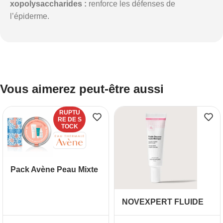
xopolysaccharides :
renforce les défenses de
l’épiderme.
Vous aimerez peut-être aussi
RUPTU
RE DE S
TOCK
Pack Avène Peau Mixte
– Hydratation & Pureté
en 3 Soins
NOVEXPERT FLUIDE
DOUCEUR HYDRO