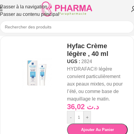
Passer à la navigation
Passer au contenu principal
Hyfac Crème
légère , 40 ml
UGS :
2824
HYDRAFAC® légère
convient particulièrement
aux peaux mixtes, ou pour
l’été, ou comme base de
maquillage le matin.
36,02
د.ت
-
+
Ajouter Au Panier