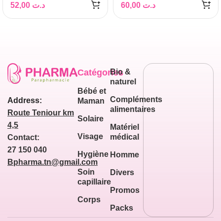
BIOTIQUE 30ML
52,00
د.ت
60,00
د.ت
Catégories
Bio &
naturel
Bébé et
Compléments
Address:
Maman
alimentaires
Route Teniour km
Solaire
4,5
Matériel
Visage
médical
Contact:
27 150 040
Hygiène
Homme
Bpharma.tn@gmail.com
Soin
Divers
capillaire
Promos
Corps
Packs