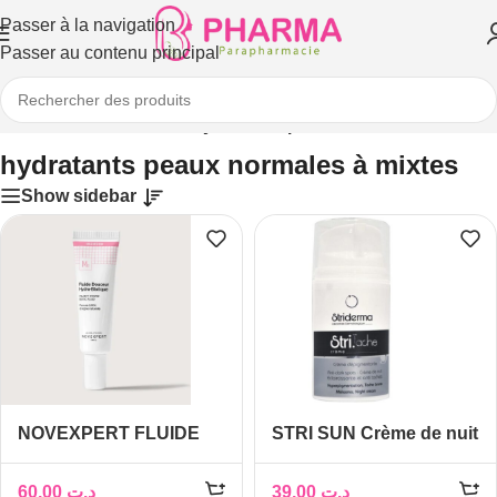
Passer à la navigation
Passer au contenu principal
dratants et nourrissants
/
hydratants peaux normales à mixtes
hydratants peaux normales à mixtes
Show sidebar
NOVEXPERT FLUIDE
STRI SUN Crème de nuit
DOUCEUR HYDRO
Anti-tâche 50 ML
BIOTIQUE 30ML
60,00
د.ت
39,00
د.ت