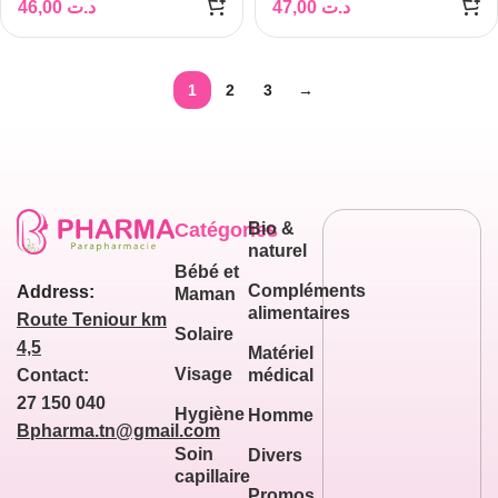
46,00
د.ت
47,00
د.ت
1
2
3
→
Catégories
Bio &
naturel
Bébé et
Compléments
Address:
Maman
alimentaires
Route Teniour km
Solaire
4,5
Matériel
Visage
médical
Contact:
27 150 040
Hygiène
Homme
Bpharma.tn@gmail.com
Soin
Divers
capillaire
Promos