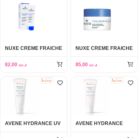
NUXE CREME FRAICHE
NUXE CREME FRAICHE
DE BEAUTE FLUIDE
DE BEAUTE CREME
MATIFIANT 50ML
REPULPANTE
82,00
د.ت
85,00
د.ت
HYDRATANTE 48h
50ML
AVENE HYDRANCE UV
AVENE HYDRANCE
LEGERE SPF30 40ML
LEGERE EMULSION
HYDRATANTE 40ML