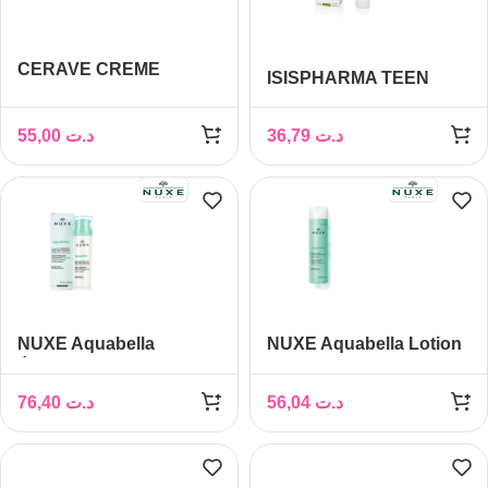
CERAVE CREME
ISISPHARMA TEEN
HYDRATANTE VISAGE
DERM HYDRA 40 ML
SPF25 52 ML
55,00
د.ت
36,79
د.ت
NUXE Aquabella
NUXE Aquabella Lotion
Émulsion hydratante
essence révélatrice de
révélatrice de beauté 50
beauté 200 ml
76,40
د.ت
56,04
د.ت
ml