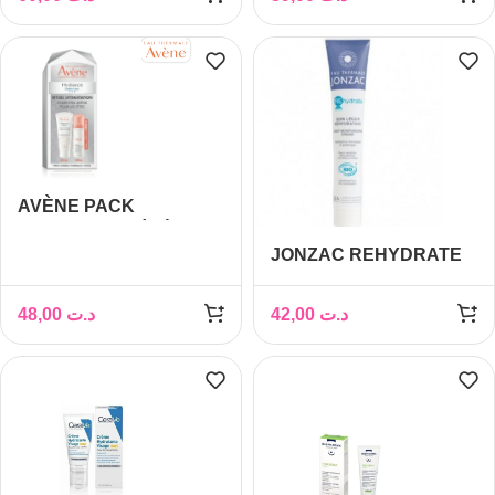
AVÈNE PACK
HYDRANCE LÉGÈRE +
JONZAC REHYDRATE
MOUSSE NETTOYANTE
CREME LEGERE
50ML OFFERT
REHYDRATANT 50ML
48,00
د.ت
42,00
د.ت