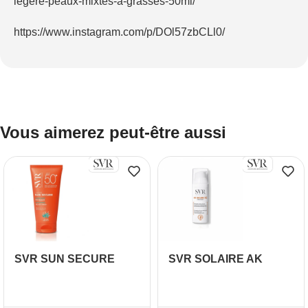
legere-peaux-mixtes-a-grasses-50ml/
https://www.instagram.com/p/DOl57zbCLl0/
Vous aimerez peut-être aussi
SVR SUN SECURE
SVR SOLAIRE AK
CREME SPF 50+ 50ML
SECURE PROTECT DM
CREME TRES HAUTE
PROTECTION SPF50+