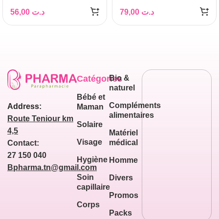
50ML
56,00
د.ت
79,00
د.ت
Catégories
Bio &
naturel
Bébé et
Compléments
Address:
Maman
alimentaires
Route Teniour km
Solaire
4,5
Matériel
Visage
médical
Contact:
27 150 040
Hygiène
Homme
Bpharma.tn@gmail.com
Soin
Divers
capillaire
Promos
Corps
Packs